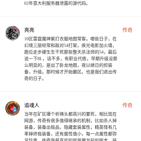
02年意大利服务器泄露的源代码。
亮亮
传奇
10区雷霆魔神紫打衣服地图常客。哪些日子，在
幻境三层经常和敌对54打架，疾光电影加火墙，
跑位走步硬生生干死那些整天杀法师的54，最后
说一下8L，话不多，有职业代练，早期升级没那
么明显的，是出了卧龙地图，夜以继日的挖装
备，升级。那时候才开始霸区。也是我们退出传
奇的日子。
追魂人
传奇
当年在矿区爆个祈祷头都高兴的要死，相比现在
网游，传奇有很多值得继承的机制，比如杀人掉
装备，装备出极品，隐藏套装属性，精英怪有几
率掉终极装备，还有属性值小，每一点属性都弥
足珍贵，传奇我最喜欢的就是魔龙前的版本，装