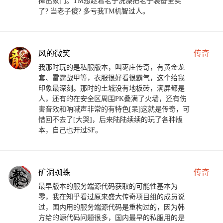
撵出家门。TM想趁着老子洗澡把老子装备全卖
了? 当老子傻? 多亏我TM机智过人。
风的微笑
传奇
我那时玩的是私服版本，叫枣庄传奇，有黄金龙
套、雷霆战甲等，衣服很好看很霸气，这个给我
印象最深刻。那时的土城没有地板砖，满屏都是
人，还有的在安全区周围PK叠满了火墙，还有伤
害音效和呐喊声非常的有特色[呆]这就是传奇，可
惜回不去了[大哭]，后来陆陆续续的玩了各种版
本，自己也开过SF。
矿洞蜘蛛
传奇
最早版本的服务端源代码获取的可能性基本为
零，我在知乎看过原来盛大传奇项目组的成员说
过，国内用的服务端源代码是重构过的，因为韩
方给的源代码问题很多，国内最早的私服用的是