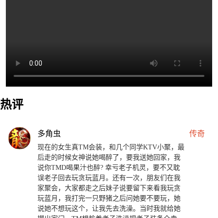
热评
多角虫
传奇
现在的女生真TM会装，和几个同学KTV小聚，最
后走的时候女神说她喝醉了，要我送她回家，我
说你TMD喝果汁也醉? 幸亏老子机灵，要不又耽
误老子回去玩贪玩蓝月。还有一次，朋友们在我
家聚会，大家都走之后妹子说要留下来看我玩贪
玩蓝月，我打完一只野猪之后问她要不要玩，她
说她不想玩这个，让我先去洗澡。当时我就给她