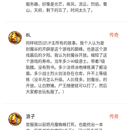
服务器，好像是光芒，疾风，流云，烈焰，蜀
山，天府，剩下的忘了，时间太久了。
8L
传奇
同样经历过UP主所有的故事。我个人认为是
封魔谷的开辟是这个游戏的巅峰。也是这个游
戏最后的夕阳。我认为封魔谷开放。缩短了这
个游戏的寿命。当年多少40级道士。带着7级
骷髅。没有狗书。多少法师冰咆哮练满了都没
盾。多少战士烈火剑法存在仓库，升不上等级
练（没半月怎么升级。人比怪多。封魔谷，的
开放。让白野猪。尸王随便就可以打了。然后
大家都去玩私服了。）
浪子
传奇
官服我以前把月魔蜘蛛打死，也能挖出一本