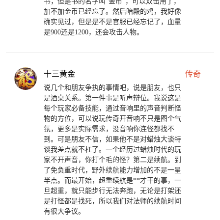
书，但是书的名字叫“金币”，可以双击用了，
加不加金币已经忘了。然后暗殿的鸡，我好像
确实见过，但是是不是官服已经忘记了，血量
是900还是1200，还会攻击人物。
十三黄金
传奇
说几个和朋友争执的事情吧，说是朋友，也只
是酒桌关系。第一件事是听声辩位。我说这是
每个玩家必备技能，通过音响里的声音判断怪
物的方位，可以说玩传奇开音响不只是图个气
氛，更多是实际需求，没音响你连怪都找不
到。可是朋友不信，如果他不是对蜡烛大谈特
谈我差点就不杠了。一个经历过蜡烛时代的玩
家不开声音，你打个毛的怪？第二是续航。到
了免负重时代，野外续航能力增加的不是一星
半点。而最开始，超重续航是**才干的事，一
旦超重，就只能步行无法奔跑，无论是打架还
是打怪都是找死，所以我们对法师的续航时间
有很大争议。