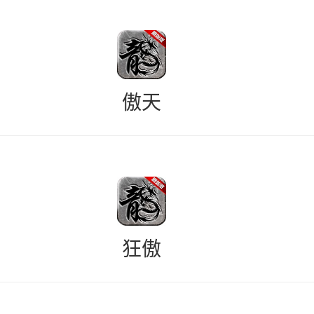
傲天
狂傲