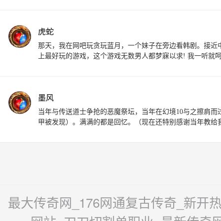
虎蛇
那天，我在网吧玩贪玩蓝月，一个妹子在旁边看韩剧。接近
上最好玩的游戏，这个游戏无数男人都梦寐以求! 我一听就
墨风
当年与传送道士争抢的恶魔祭坛，当年在幻境10与之擦肩
甲被发现）。满满的都是回忆。（现在还特别感谢当年教给
最大传奇网_176网通复古传奇_新开热