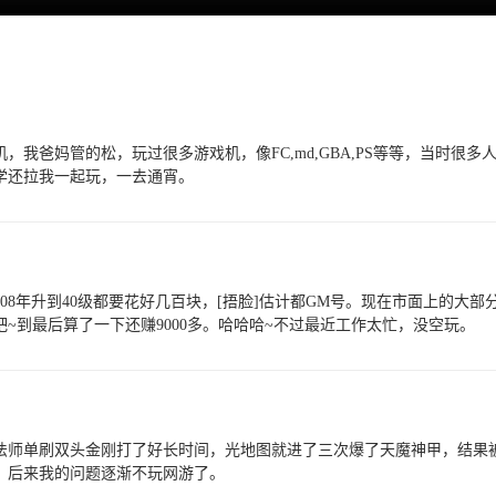
我爸妈管的松，玩过很多游戏机，像FC,md,GBA,PS等等，当时很
学还拉我一起玩，一去通宵。
是08年升到40级都要花好几百块，[捂脸]估计都GM号。现在市面上的大部
~到最后算了一下还赚9000多。哈哈哈~不过最近工作太忙，没空玩。
法师单刷双头金刚打了好长时间，光地图就进了三次爆了天魔神甲，结果
，后来我的问题逐渐不玩网游了。