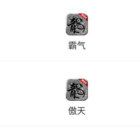
霸气
傲天