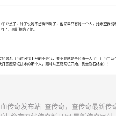
中午12点了，妹子说她不想看韩剧了，他家里只有她一个人，她希望我能
呵呵了，果断拒绝了她。
而过的屠龙（当时可惜上号的不是我，要不我就是全区第一人了！）当年两
我打恶魔祭坛技术的那个人，巅峰从恶魔祭坛开始，到金刚石结束）！
血传奇发布站_查传奇，查传奇最新传奇网