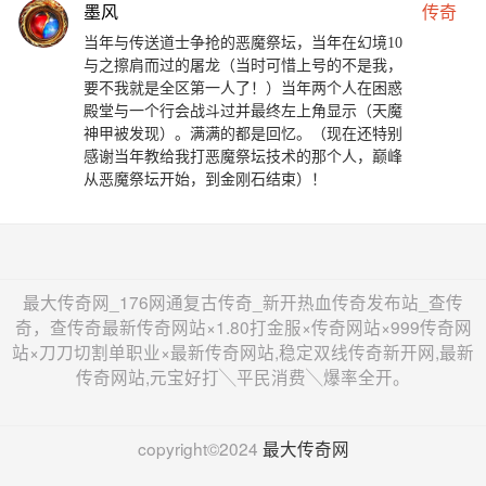
墨风
传奇
当年与传送道士争抢的恶魔祭坛，当年在幻境10
与之擦肩而过的屠龙（当时可惜上号的不是我，
要不我就是全区第一人了！）当年两个人在困惑
殿堂与一个行会战斗过并最终左上角显示（天魔
神甲被发现）。满满的都是回忆。（现在还特别
感谢当年教给我打恶魔祭坛技术的那个人，巅峰
从恶魔祭坛开始，到金刚石结束）！
最大传奇网_176网通复古传奇_新开热血传奇发布站_查传
奇，查传奇最新传奇网站×1.80打金服×传奇网站×999传奇网
站×刀刀切割单职业×最新传奇网站,稳定双线传奇新开网,最新
传奇网站,元宝好打╲平民消费╲爆率全开。
copyright©2024
最大传奇网