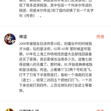
做过一期视频。韩国曾经非常流行武侠游戏，出
现了很多武侠网游，其中包括一个叫米尔传说的
网游，但是米尔传说2到了国内却换了另一个名字
叫《传奇》…。
神凌
传奇
2000年被朋友拉进传奇10区，封魔谷开的时候我
才36级，玩的是法师，02年-03年 那时候盗号猖
獗，03年在上海工作特地找到盛大总部找回装备
还买了密保，其实密保也没用多少次。说猪七就
得说猪八的天魔了。那时候，8L开始收麻痹戒指
和复活戒指。传送。占着猪7门口两个号轮流飞。
打不了只有下半夜熬夜打，我和一个海南的兄弟
（道士），经常二对四五个把他们打飞，一个月
下来也就打到四件，上百位排队的行会武士等着
穿。