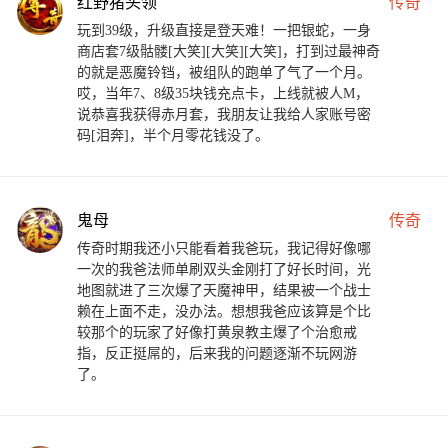
红野猪头领
传奇
玩到39级，升级直接是登天难！一把银蛇，一身
商店套7级骷髅[大笑][大笑][大笑]，打到过最神奇
的就是恶魔铃铛，被组队的跑单了气了一个月。
哎，当年7、8级35块钱充点卡，上线就被人M，
说恭喜我获得赤月套，我朋友让我给人家账号密
码[泪奔]，半个月零花钱没了。
鬼母
传奇
传奇时期我还小只能看着我爸玩，我记得好像哪
一次的我爸法师单刷双头金刚打了好长时间，光
地图就进了三次爆了天魔神甲，结果被一个战士
赖在上面不走，没办法。想想我爸应该算是个比
较那个的玩家了好像打黄泉教主爆了个治愈戒
指，反正挺屌的，后来我的问题逐渐不玩网游
了。