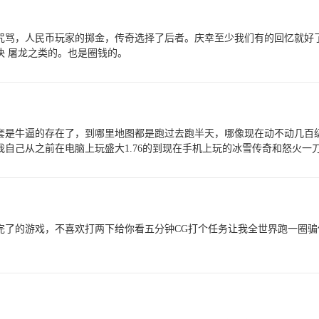
咒骂，人民币玩家的掷金，传奇选择了后者。庆幸至少我们有的回忆就好
决 屠龙之类的。也是圈钱的。
玛套是牛逼的存在了，到哪里地图都是跑过去跑半天，哪像现在动不动几
自己从之前在电脑上玩盛大1.76的到现在手机上玩的冰雪传奇和怒火一
完了的游戏，不喜欢打两下给你看五分钟CG打个任务让我全世界跑一圈骗