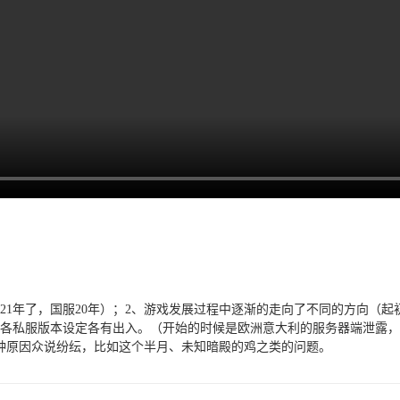
21年了，国服20年）；2、游戏发展过程中逐渐的走向了不同的方向（
，各私服版本设定各有出入。（开始的时候是欧洲意大利的服务器端泄露
种原因众说纷纭，比如这个半月、未知暗殿的鸡之类的问题。