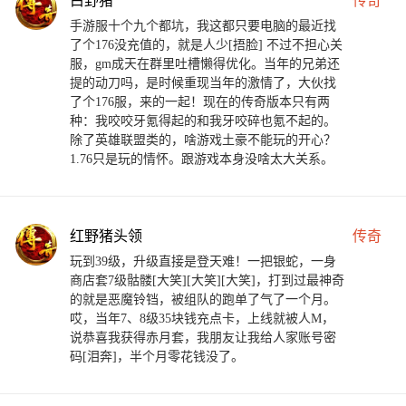
手游服十个九个都坑，我这都只要电脑的最近找
了个176没充值的，就是人少[捂脸] 不过不担心关
服，gm成天在群里吐槽懒得优化。当年的兄弟还
提的动刀吗，是时候重现当年的激情了，大伙找
了个176服，来的一起！现在的传奇版本只有两
种：我咬咬牙氪得起的和我牙咬碎也氪不起的。
除了英雄联盟类的，啥游戏土豪不能玩的开心？
1.76只是玩的情怀。跟游戏本身没啥太大关系。
红野猪头领
传奇
玩到39级，升级直接是登天难！一把银蛇，一身
商店套7级骷髅[大笑][大笑][大笑]，打到过最神奇
的就是恶魔铃铛，被组队的跑单了气了一个月。
哎，当年7、8级35块钱充点卡，上线就被人M，
说恭喜我获得赤月套，我朋友让我给人家账号密
码[泪奔]，半个月零花钱没了。