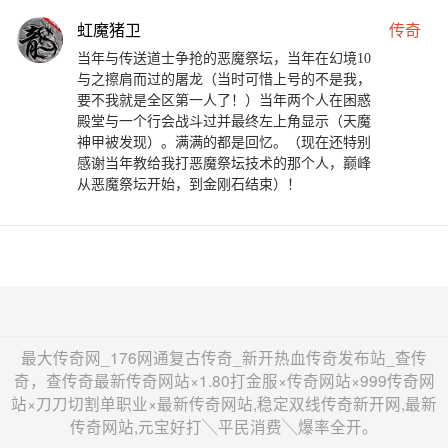
虹魔猪卫
传奇
当年与传送道士争抢的恶魔祭坛，当年在幻境10
与之擦肩而过的屠龙（当时可惜上号的不是我，
要不我就是全区第一人了！）当年两个人在困惑
殿堂与一个行会战斗过并最终左上角显示（天魔
神甲被发现）。满满的都是回忆。（现在还特别
感谢当年教给我打恶魔祭坛技术的那个人，巅峰
从恶魔祭坛开始，到金刚石结束）！
最大传奇网_176网通复古传奇_新开热血传奇发布站_查传
奇，查传奇最新传奇网站×1.80打金服×传奇网站×999传奇网
站×刀刀切割单职业×最新传奇网站,稳定双线传奇新开网,最新
传奇网站,元宝好打╲平民消费╲爆率全开。